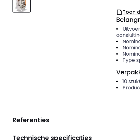
Toon 
Belangr
Uitvoer
aansluiti
Nomina
Nomina
Nomina
Type s
Verpakk
10
stuk
Produc
Referenties
Technische specificaties