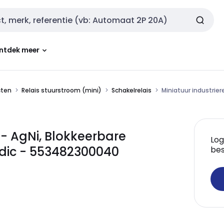
ntdek meer
cten
Relais stuurstroom (mini)
Schakelrelais
Miniatuur industrie
 - AgNi, Blokkeerbare
Log
dic - 553482300040
bes