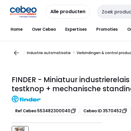
Overslaan
Overslaan
naar
naar
Alle producten
Zoekveld invoer
navigatie
inhoud
Home
Over Cebeo
Expertises
Promoties
O
Industrie automatisatie
Verbindingen & control produ
FINDER - Miniatuur industrierelais
testknop + mechanische standin
Kopiëren
Kopiëren
Ref Cebeo 553482300040
Cebeo ID 3570452