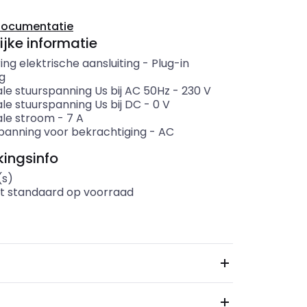
documentatie
ijke informatie
ing elektrische aansluiting
-
Plug-in
ng
le stuurspanning Us bij AC 50Hz
-
230
V
le stuurspanning Us bij DC
-
0
V
le stroom
-
7
A
panning voor bekrachtiging
-
AC
ingsinfo
(s)
t standaard op voorraad