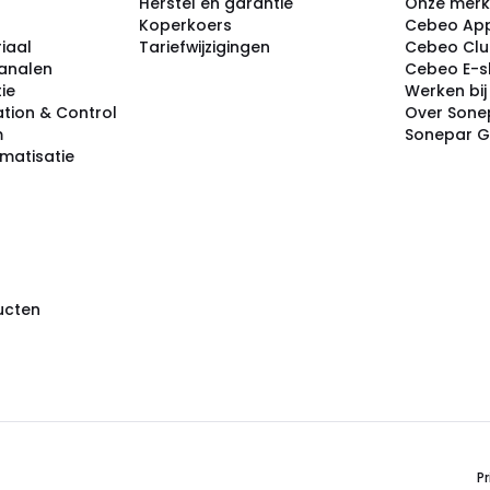
Herstel en garantie
Onze mer
Koperkoers
Cebeo Ap
iaal
Tariefwijzigingen
Cebeo Cl
analen
Cebeo E-
tie
Werken bi
tion & Control
Over Sone
m
Sonepar 
omatisatie
ducten
Pr