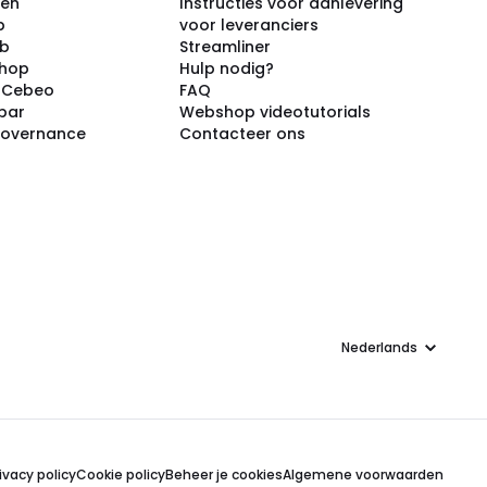
ken
Instructies voor aanlevering
p
voor leveranciers
ub
Streamliner
shop
Hulp nodig?
j Cebeo
FAQ
par
Webshop videotutorials
Governance
Contacteer ons
Taal
ivacy policy
Cookie policy
Beheer je cookies
Algemene voorwaarden