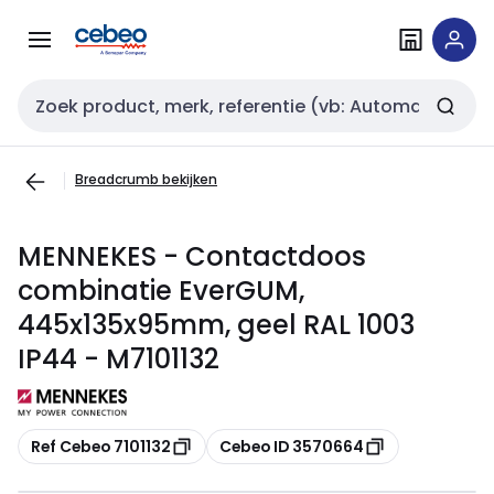
Overslaan
Overslaan
naar
naar
navigatie
inhoud
Zoekveld invoer
Breadcrumb bekijken
MENNEKES - Contactdoos
combinatie EverGUM,
445x135x95mm, geel RAL 1003
IP44 - M7101132
Kopiëren
Kopiëren
Ref Cebeo 7101132
Cebeo ID 3570664