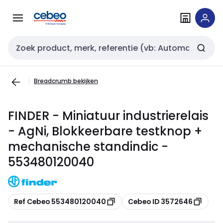
Overslaan
Overslaan
naar
naar
navigatie
inhoud
Zoekveld invoer
Breadcrumb bekijken
FINDER - Miniatuur industrierelais
- AgNi, Blokkeerbare testknop +
mechanische standindic -
553480120040
Kopiëren
Kopiëren
Ref Cebeo 553480120040
Cebeo ID 3572646