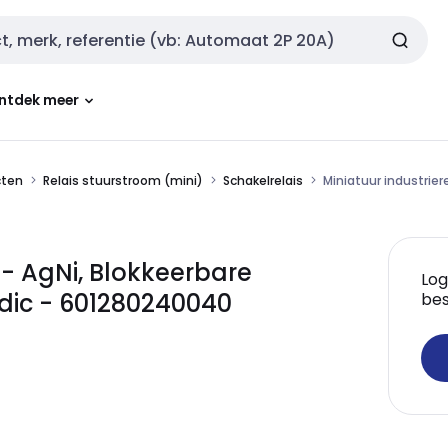
ntdek meer
cten
Relais stuurstroom (mini)
Schakelrelais
Miniatuur industrie
 - AgNi, Blokkeerbare
Log
dic - 601280240040
bes