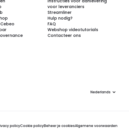
ken
Instructies voor aanlevering
p
voor leveranciers
ub
Streamliner
shop
Hulp nodig?
j Cebeo
FAQ
par
Webshop videotutorials
Governance
Contacteer ons
Taal
ivacy policy
Cookie policy
Beheer je cookies
Algemene voorwaarden