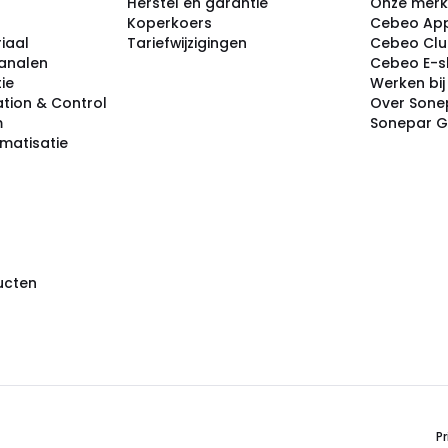
Herstel en garantie
Onze mer
Koperkoers
Cebeo Ap
iaal
Tariefwijzigingen
Cebeo Cl
analen
Cebeo E-
tie
Werken bi
tion & Control
Over Sone
m
Sonepar 
omatisatie
ducten
Pr