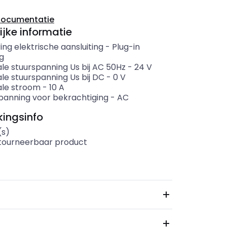
documentatie
ijke informatie
ing elektrische aansluiting
-
Plug-in
ng
le stuurspanning Us bij AC 50Hz
-
24
V
le stuurspanning Us bij DC
-
0
V
le stroom
-
10
A
panning voor bekrachtiging
-
AC
ingsinfo
(s)
etourneerbaar product