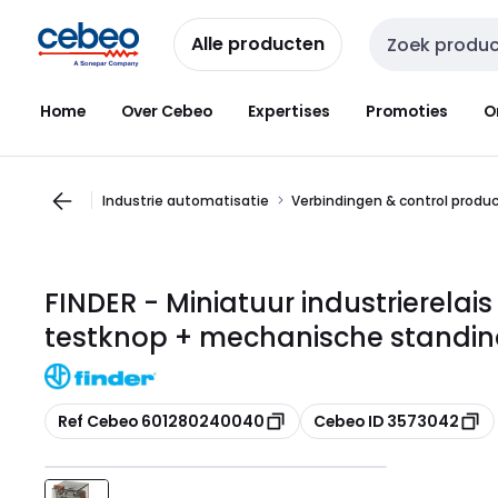
Overslaan
Overslaan
naar
naar
Alle producten
Zoekveld invoer
navigatie
inhoud
Home
Over Cebeo
Expertises
Promoties
O
Industrie automatisatie
Verbindingen & control produ
FINDER - Miniatuur industrierelais
testknop + mechanische standin
Kopiëren
Kopiëren
Ref Cebeo 601280240040
Cebeo ID 3573042