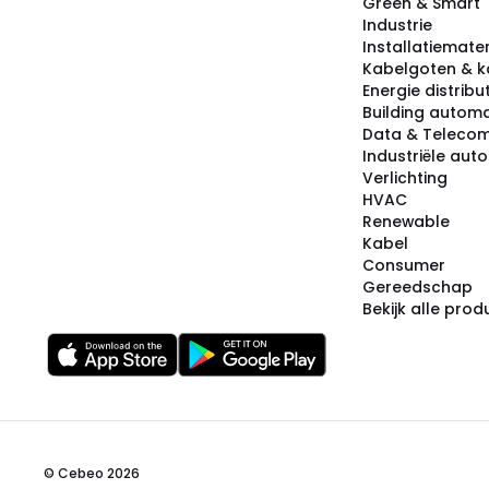
Green & Smart
Industrie
Installatiemater
Kabelgoten & k
Energie distribu
Building automa
Data & Teleco
Industriële aut
Verlichting
HVAC
Renewable
Kabel
Consumer
Gereedschap
Bekijk alle pro
© Cebeo 2026