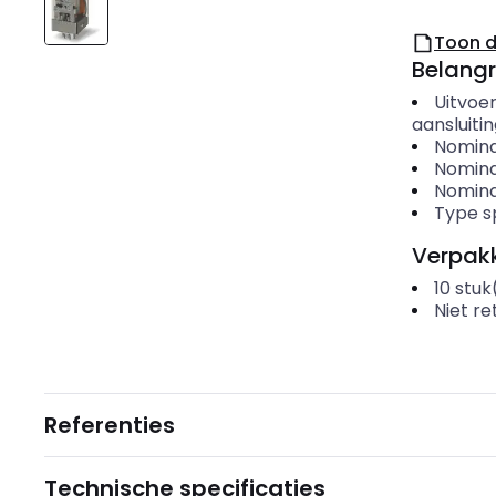
Toon 
Belangr
Uitvoer
aansluiti
Nomina
Nomina
Nomina
Type s
Verpakk
10
stuk
Niet r
Referenties
Technische specificaties