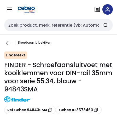
Overslaan
Overslaan
naar
naar
navigatie
inhoud
Zoekveld invoer
Breadcrumb bekijken
Eindereeks
FINDER - Schroefaansluitvoet met
kooiklemmen voor DIN-rail 35mm
voor serie 55.34, blauw -
94843SMA
Kopiëren
Kopiëren
Ref Cebeo 94843SMA
Cebeo ID 3573460