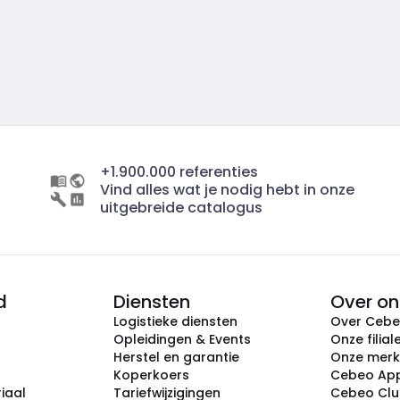
+1.900.000 referenties
Vind alles wat je nodig hebt in onze
uitgebreide catalogus
d
Diensten
Over on
Logistieke diensten
Over Ceb
Opleidingen & Events
Onze filial
Herstel en garantie
Onze mer
Koperkoers
Cebeo Ap
iaal
Tariefwijzigingen
Cebeo Cl