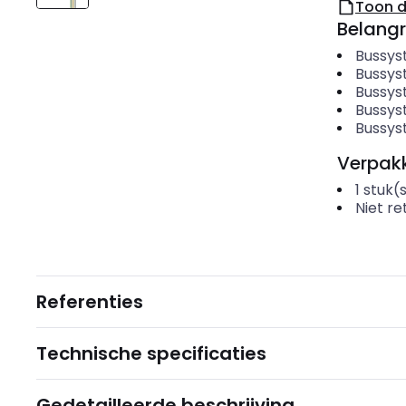
Toon 
Belangr
Bussys
Bussys
Bussys
Bussys
Bussys
Verpakk
1
stuk(
Niet r
Referenties
Technische specificaties
Gedetailleerde beschrijving