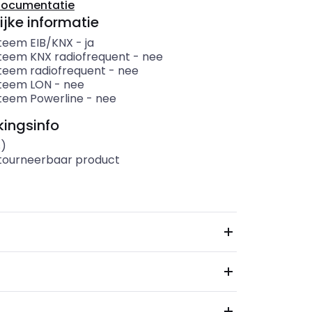
documentatie
ijke informatie
teem EIB/KNX
-
ja
teem KNX radiofrequent
-
nee
teem radiofrequent
-
nee
teem LON
-
nee
teem Powerline
-
nee
ingsinfo
s)
etourneerbaar product