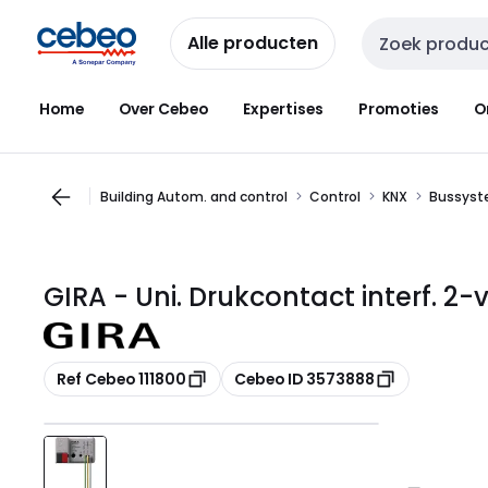
Overslaan
Overslaan
naar
naar
Alle producten
Zoekveld invoer
navigatie
inhoud
Home
Over Cebeo
Expertises
Promoties
O
Building Autom. and control
Control
KNX
Bussyste
GIRA - Uni. Drukcontact interf. 2-
Kopiëren
Kopiëren
Ref Cebeo 111800
Cebeo ID 3573888