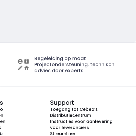
Begeleiding op maat
Projectondersteuning, technisch
advies door experts
s
Support
eo
Toegang tot Cebeo’s
en
Distributiecentrum
ken
Instructies voor aanlevering
p
voor leveranciers
ub
Streamliner