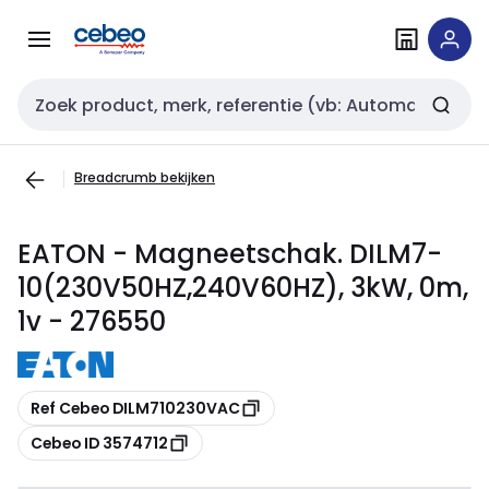
Overslaan
Overslaan
naar
naar
navigatie
inhoud
Zoekveld invoer
Breadcrumb bekijken
EATON - Magneetschak. DILM7-
10(230V50HZ,240V60HZ), 3kW, 0m,
1v - 276550
Kopiëren
Ref Cebeo DILM710230VAC
Kopiëren
Cebeo ID 3574712