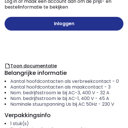
Log in of maak een account aan om de prijs- en
bestelinformatie te bekijken
Inloggen
Toon documentatie
Belangrijke informatie
Aantal hoofdcontacten als verbreekcontact
-
0
Aantal hoofdcontacten als maakcontact
-
3
Nom. bedrijfsstroom Ie bij AC-3, 400 V
-
32
A
Nom. bedrijfsstroom Ie bij AC-1, 400 V
-
45
A
Nominale stuurspanning Us bij AC 50Hz
-
230
V
Verpakkingsinfo
1
stuk(s)