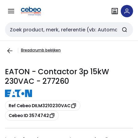
Overslaan
Overslaan
naar
naar
navigatie
inhoud
Zoekveld invoer
Breadcrumb bekijken
EATON - Contactor 3p 15kW
230VAC - 277260
Kopiëren
Ref Cebeo DILM3210230VAC
Kopiëren
Cebeo ID 3574742