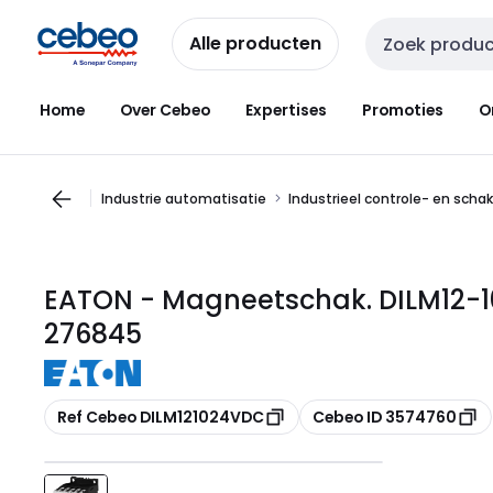
Overslaan
Overslaan
naar
naar
Alle producten
Zoekveld invoer
navigatie
inhoud
Home
Over Cebeo
Expertises
Promoties
O
Industrie automatisatie
Industrieel controle- en scha
EATON - Magneetschak. DILM12-10
276845
Kopiëren
Kopiëren
Ref Cebeo DILM121024VDC
Cebeo ID 3574760