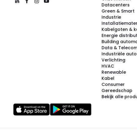
Datacenters
Green & Smart
Industrie
Installatiemater
Kabelgoten & k
Energie distribu
Building automa
Data & Teleco
Industriële aut
Verlichting
HVAC
Renewable
Kabel
Consumer
Gereedschap
Bekijk alle pro