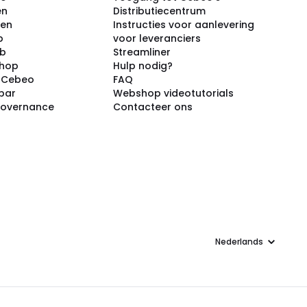
en
Distributiecentrum
ken
Instructies voor aanlevering
p
voor leveranciers
ub
Streamliner
shop
Hulp nodig?
j Cebeo
FAQ
par
Webshop videotutorials
Governance
Contacteer ons
Taal