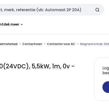
ntdek meer
kelmateriaal
Contactoren
Contactor voor AC
Magneetschak. DILM
(24VDC), 5,5kW, 1m, 0v -
Log
bes