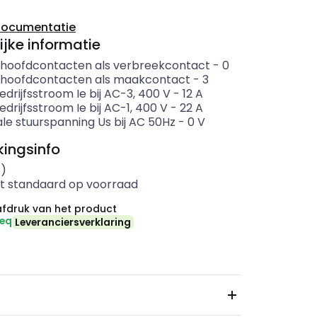
documentatie
ijke informatie
 hoofdcontacten als verbreekcontact
-
0
 hoofdcontacten als maakcontact
-
3
drijfsstroom Ie bij AC-3, 400 V
-
12
A
drijfsstroom Ie bij AC-1, 400 V
-
22
A
le stuurspanning Us bij AC 50Hz
-
0
V
ingsinfo
s)
t standaard op voorraad
fdruk van het product
-eq
Leveranciersverklaring