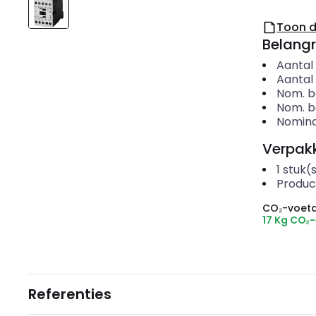
Toon 
Belangr
Aantal
Aantal
Nom. be
Nom. be
Nomina
Verpakk
1
stuk(
Produc
CO₂-voeta
17 Kg CO₂
Referenties