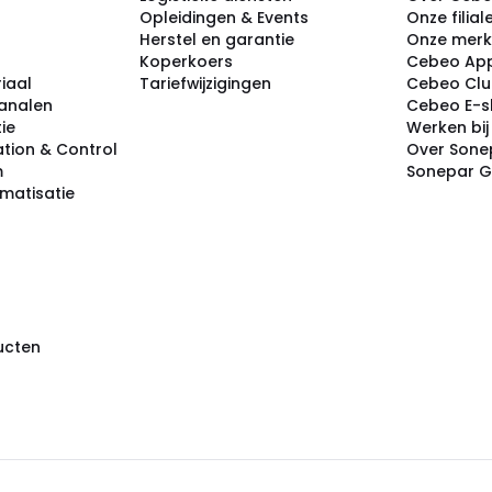
Opleidingen & Events
Onze filial
Herstel en garantie
Onze mer
Koperkoers
Cebeo Ap
iaal
Tariefwijzigingen
Cebeo Cl
analen
Cebeo E-
tie
Werken bi
tion & Control
Over Sone
m
Sonepar 
omatisatie
ducten