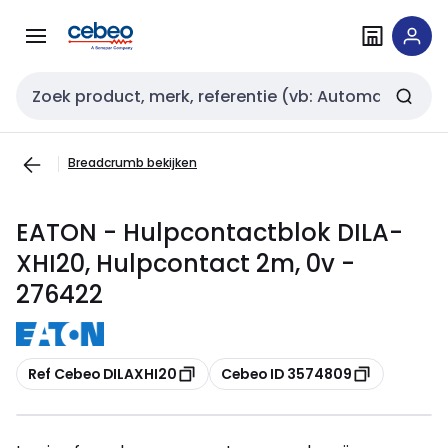
Overslaan
Overslaan
naar
naar
navigatie
inhoud
Zoekveld invoer
Breadcrumb bekijken
EATON - Hulpcontactblok DILA-
XHI20, Hulpcontact 2m, 0v -
276422
Kopiëren
Kopiëren
Ref Cebeo DILAXHI20
Cebeo ID 3574809