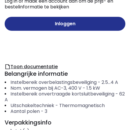
Log in of maak een account aan om de prijs- en
bestelinformatie te bekijken
Inloggen
Toon documentatie
Belangrijke informatie
Instelbereik overbelastingsbeveiliging
-
2.5...4
A
Nom. vermogen bij AC-3, 400 V
-
1.5
kW
Instelbereik onvertraagde kortsluitbeveiliging
-
62
A
Uitschakeltechniek
-
Thermomagnetisch
Aantal polen
-
3
Verpakkingsinfo