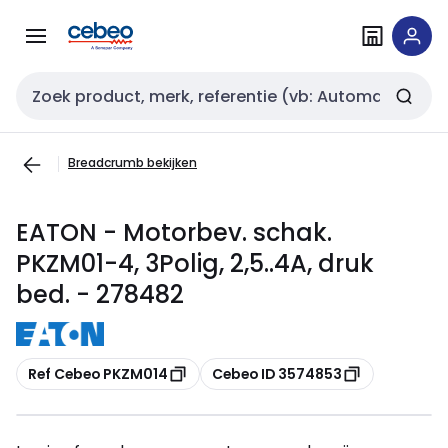
Overslaan
Overslaan
naar
naar
navigatie
inhoud
Zoekveld invoer
Breadcrumb bekijken
EATON - Motorbev. schak.
PKZM01-4, 3Polig, 2,5..4A, druk
bed. - 278482
Kopiëren
Kopiëren
Ref Cebeo PKZM014
Cebeo ID 3574853