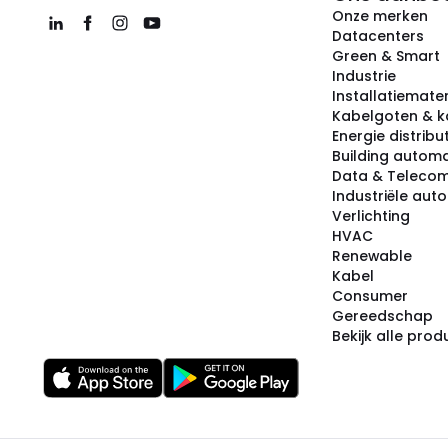
Onze merken
Datacenters
Green & Smart
Industrie
Installatiemater
Kabelgoten & k
Energie distribu
Building automa
Data & Teleco
Industriële aut
Verlichting
HVAC
Renewable
Kabel
Consumer
Gereedschap
Bekijk alle pro