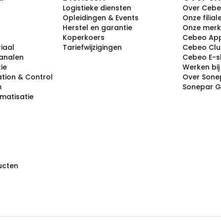
Logistieke diensten
Over Ceb
Opleidingen & Events
Onze filial
Herstel en garantie
Onze mer
Koperkoers
Cebeo Ap
iaal
Tariefwijzigingen
Cebeo Cl
analen
Cebeo E-
tie
Werken bi
tion & Control
Over Sone
m
Sonepar 
omatisatie
ducten