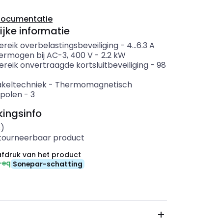
documentatie
ijke informatie
ereik overbelastingsbeveiliging
-
4...6.3
A
ermogen bij AC-3, 400 V
-
2.2
kW
ereik onvertraagde kortsluitbeveiliging
-
98
akeltechniek
-
Thermomagnetisch
 polen
-
3
ingsinfo
s)
etourneerbaar product
fdruk van het product
-eq
Sonepar-schatting