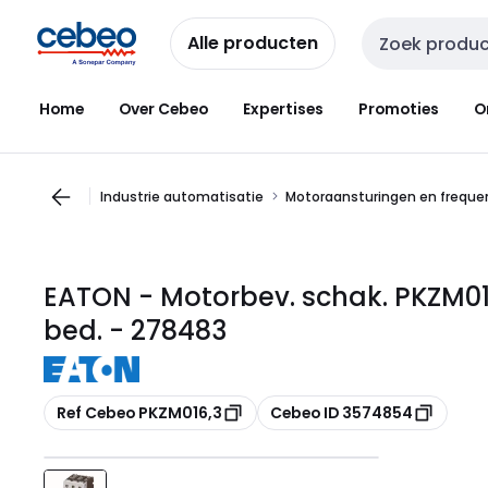
Overslaan
Overslaan
naar
naar
Alle producten
Zoekveld invoer
navigatie
inhoud
Home
Over Cebeo
Expertises
Promoties
O
Industrie automatisatie
Motoraansturingen en freque
EATON - Motorbev. schak. PKZM01-6
bed. - 278483
Kopiëren
Kopiëren
Ref Cebeo PKZM016,3
Cebeo ID 3574854