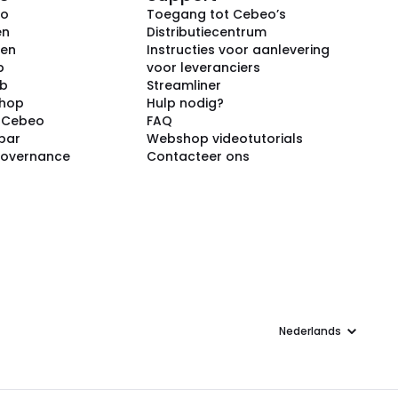
eo
Toegang tot Cebeo’s
en
Distributiecentrum
ken
Instructies voor aanlevering
p
voor leveranciers
ub
Streamliner
shop
Hulp nodig?
j Cebeo
FAQ
par
Webshop videotutorials
Governance
Contacteer ons
Taal