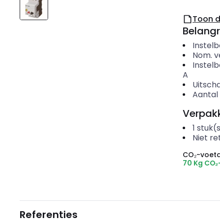
Toon 
Belangr
Instelb
Nom. v
Instelb
A
Uitsch
Aantal
Verpakk
1
stuk(
Niet r
CO₂-voeta
70 Kg CO₂
Referenties