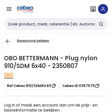
Overslaan
Overslaan
naar
naar
navigatie
inhoud
Zoekveld invoer
Breadcrumb bekijken
OBO BETTERMANN - Plug nylon
910/SDM 6x40 - 2350807
Kopiëren
Kopiëren
Ref Cebeo 910/SDM6X40
Cebeo ID 0357575
Log in of maak een account aan om de prijs- en
bestelinformatie te bekijken