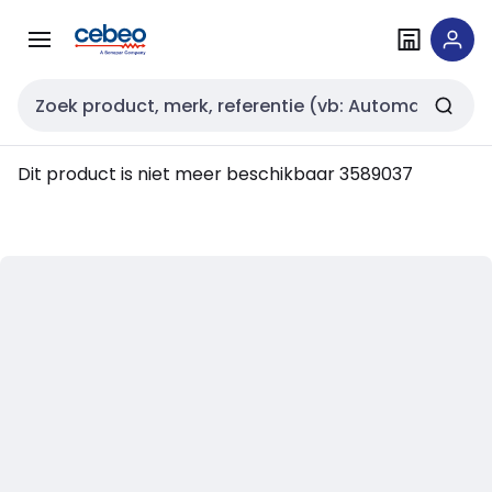
Overslaan
Overslaan
naar
naar
navigatie
inhoud
Zoekveld invoer
Dit product is niet meer beschikbaar
3589037