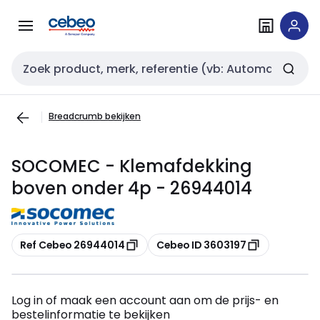
Overslaan
Overslaan
naar
naar
navigatie
inhoud
Zoekveld invoer
Breadcrumb bekijken
SOCOMEC - Klemafdekking
boven onder 4p - 26944014
Kopiëren
Kopiëren
Ref Cebeo 26944014
Cebeo ID 3603197
Log in of maak een account aan om de prijs- en
bestelinformatie te bekijken