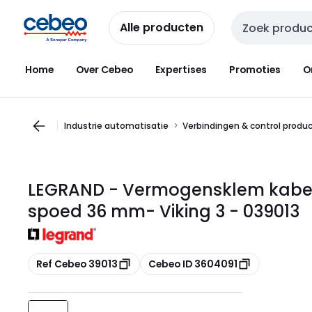
Overslaan
Overslaan
naar
naar
Alle producten
Zoekveld invoer
navigatie
inhoud
Home
Over Cebeo
Expertises
Promoties
O
Industrie automatisatie
Verbindingen & control produ
LEGRAND - Vermogensklem kabe
spoed 36 mm- Viking 3 - 039013
Kopiëren
Kopiëren
Ref Cebeo 39013
Cebeo ID 3604091