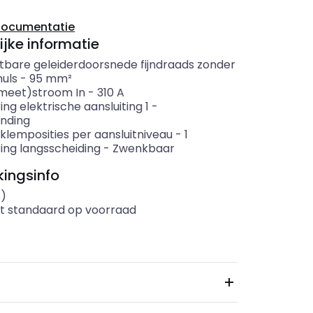
documentatie
ijke informatie
itbare geleiderdoorsnede fijndraads zonder
uls
-
95
mm²
meet)stroom In
-
310
A
ing elektrische aansluiting 1
-
inding
klemposities per aansluitniveau
-
1
ing langsscheiding
-
Zwenkbaar
ingsinfo
s)
t standaard op voorraad