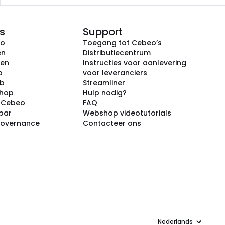
s
Support
eo
Toegang tot Cebeo’s
en
Distributiecentrum
ken
Instructies voor aanlevering
p
voor leveranciers
ub
Streamliner
shop
Hulp nodig?
j Cebeo
FAQ
par
Webshop videotutorials
Governance
Contacteer ons