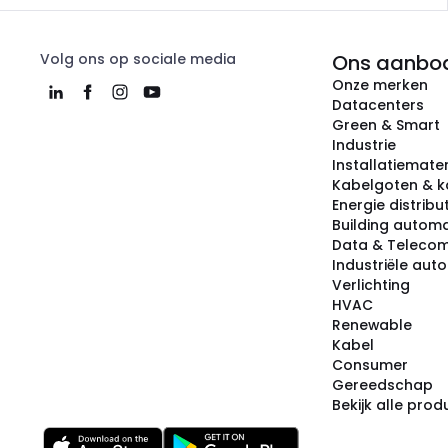
Volg ons op sociale media
Ons aanbo
Onze merken
Datacenters
Green & Smart
Industrie
Installatiemater
Kabelgoten & k
Energie distribu
Building automa
Data & Teleco
Industriële aut
Verlichting
HVAC
Renewable
Kabel
Consumer
Gereedschap
Bekijk alle pro