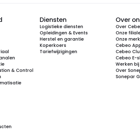
d
Diensten
Over on
Logistieke diensten
Over Ceb
Opleidingen & Events
Onze filial
Herstel en garantie
Onze mer
Koperkoers
Cebeo Ap
iaal
Tariefwijzigingen
Cebeo Cl
analen
Cebeo E-
tie
Werken bi
tion & Control
Over Sone
m
Sonepar 
omatisatie
ducten