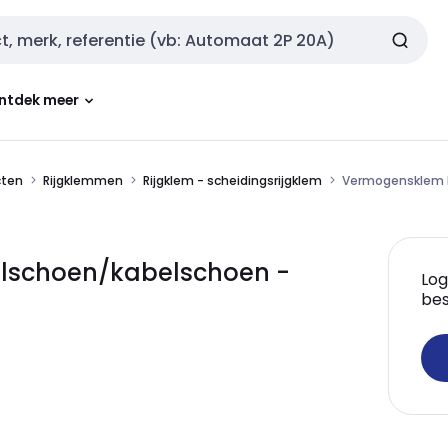
ntdek meer
cten
Rijgklemmen
Rijgklem - scheidingsrijgklem
Vermogensklem k
lschoen/kabelschoen -
Log
bes