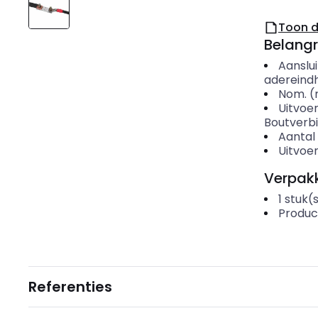
Toon 
Belangr
Aanslu
adereindh
Nom. (
Uitvoer
Boutverb
Aantal 
Uitvoer
Verpakk
1
stuk(
Produc
Referenties