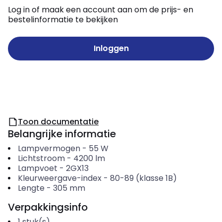
Log in of maak een account aan om de prijs- en
bestelinformatie te bekijken
Inloggen
Toon documentatie
Belangrijke informatie
Lampvermogen
-
55
W
Lichtstroom
-
4200
lm
Lampvoet
-
2GX13
Kleurweergave-index
-
80-89 (klasse 1B)
Lengte
-
305
mm
Verpakkingsinfo
1
stuk(s)