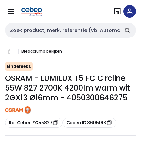
Overslaan
Overslaan
naar
naar
navigatie
inhoud
Zoekveld invoer
Breadcrumb bekijken
Eindereeks
OSRAM - LUMILUX T5 FC Circline
55W 827 2700K 4200lm warm wit
2GX13 Ø16mm - 4050300646275
Kopiëren
Kopiëren
Ref Cebeo FC55827
Cebeo ID 3605163