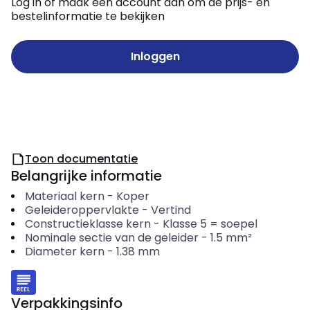
Log in of maak een account aan om de prijs- en
bestelinformatie te bekijken
Inloggen
Toon documentatie
Belangrijke informatie
Materiaal kern
-
Koper
Geleideroppervlakte
-
Vertind
Constructieklasse kern
-
Klasse 5 = soepel
Nominale sectie van de geleider
-
1.5
mm²
Diameter kern
-
1.38
mm
Verpakkingsinfo