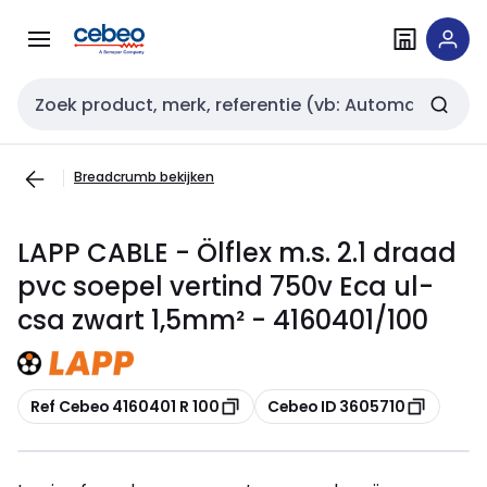
Overslaan
Overslaan
naar
naar
navigatie
inhoud
Zoekveld invoer
Breadcrumb bekijken
LAPP CABLE - Ölflex m.s. 2.1 draad
pvc soepel vertind 750v Eca ul-
csa zwart 1,5mm² - 4160401/100
Kopiëren
Kopiëren
Ref Cebeo 4160401 R 100
Cebeo ID 3605710