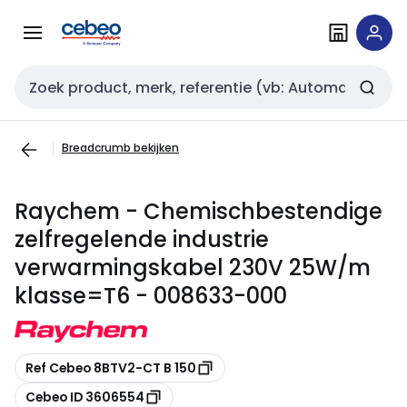
Overslaan
Overslaan
naar
naar
navigatie
inhoud
Zoekveld invoer
Breadcrumb bekijken
Raychem - Chemischbestendige
zelfregelende industrie
verwarmingskabel 230V 25W/m
klasse=T6 - 008633-000
Kopiëren
Ref Cebeo 8BTV2-CT B 150
Kopiëren
Cebeo ID 3606554