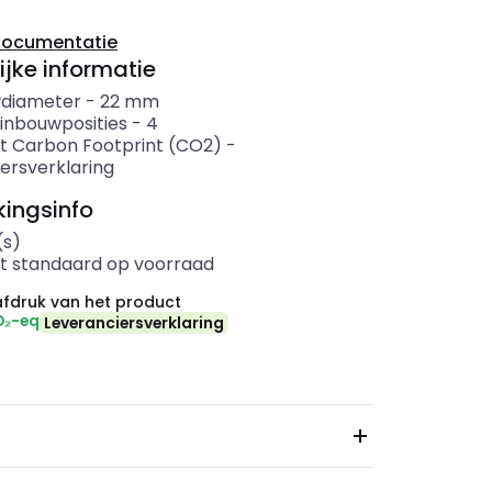
documentatie
ijke informatie
diameter
-
22
mm
 inbouwposities
-
4
t Carbon Footprint (CO2)
-
ersverklaring
ingsinfo
(s)
t standaard op voorraad
fdruk van het product
O₂-eq
Leveranciersverklaring