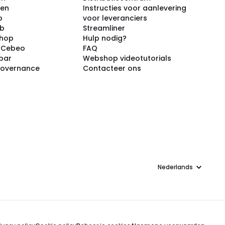
ken
Instructies voor aanlevering
p
voor leveranciers
ub
Streamliner
shop
Hulp nodig?
j Cebeo
FAQ
par
Webshop videotutorials
Governance
Contacteer ons
Taal