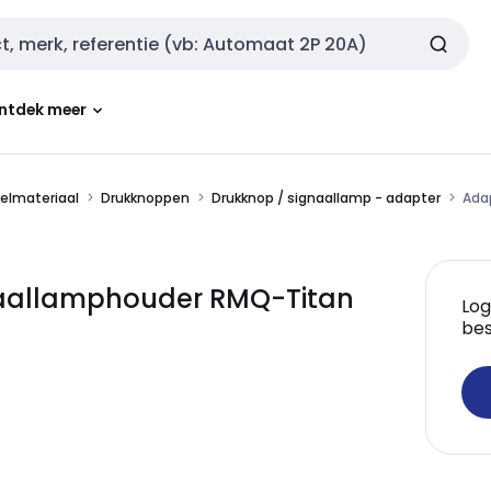
ntdek meer
kelmateriaal
Drukknoppen
Drukknop / signaallamp - adapter
Ada
aallamphouder RMQ-Titan
Log
bes