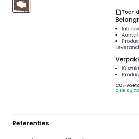
Toon 
Belangr
Inbouw
Aantal
Produc
Leveranci
Verpakk
10
stuk
Produc
CO₂-voeta
0,06 Kg C
Referenties