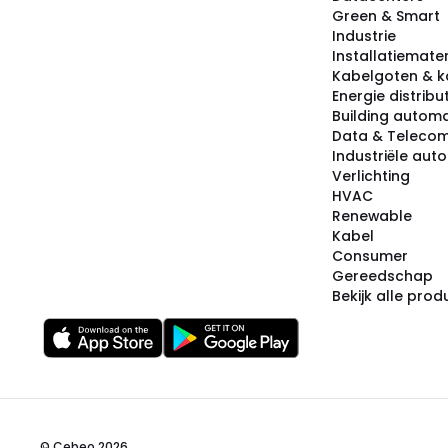
Green & Smart
Industrie
Installatiemater
Kabelgoten & k
Energie distribu
Building automa
Data & Teleco
Industriële aut
Verlichting
HVAC
Renewable
Kabel
Consumer
Gereedschap
Bekijk alle pro
© Cebeo 2026