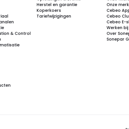
Herstel en garantie
Onze mer
Koperkoers
Cebeo Ap
iaal
Tariefwijzigingen
Cebeo Cl
analen
Cebeo E-
tie
Werken bi
tion & Control
Over Sone
m
Sonepar 
omatisatie
ducten