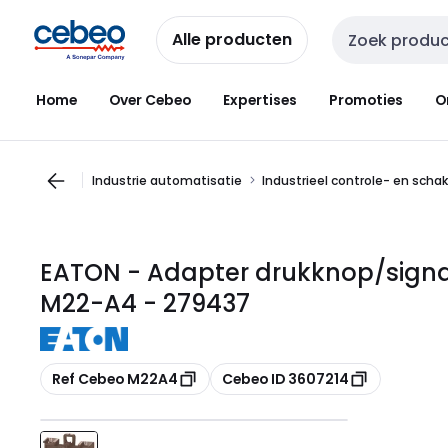
Overslaan
Overslaan
naar
naar
Alle producten
Zoekveld invoer
navigatie
inhoud
Home
Over Cebeo
Expertises
Promoties
O
Industrie automatisatie
Industrieel controle- en scha
EATON - Adapter drukknop/sign
M22-A4 - 279437
Kopiëren
Kopiëren
Ref Cebeo M22A4
Cebeo ID 3607214