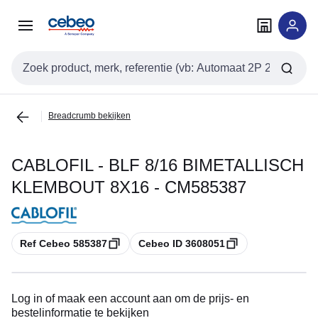
Overslaan
Overslaan
naar
naar
navigatie
inhoud
Zoekveld invoer
Breadcrumb bekijken
CABLOFIL - BLF 8/16 BIMETALLISCH
KLEMBOUT 8X16 - CM585387
Kopiëren
Kopiëren
Ref Cebeo 585387
Cebeo ID 3608051
Log in of maak een account aan om de prijs- en
bestelinformatie te bekijken