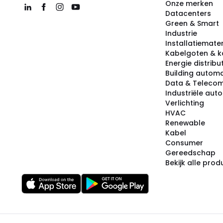
Onze merken
Datacenters
Green & Smart
Industrie
Installatiemater
Kabelgoten & k
Energie distribu
Building automa
Data & Teleco
Industriële aut
Verlichting
HVAC
Renewable
Kabel
Consumer
Gereedschap
Bekijk alle pro