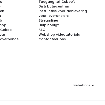
eo
Toegang tot Cebeo’s
en
Distributiecentrum
ken
Instructies voor aanlevering
p
voor leveranciers
ub
Streamliner
shop
Hulp nodig?
j Cebeo
FAQ
par
Webshop videotutorials
Governance
Contacteer ons
Taal