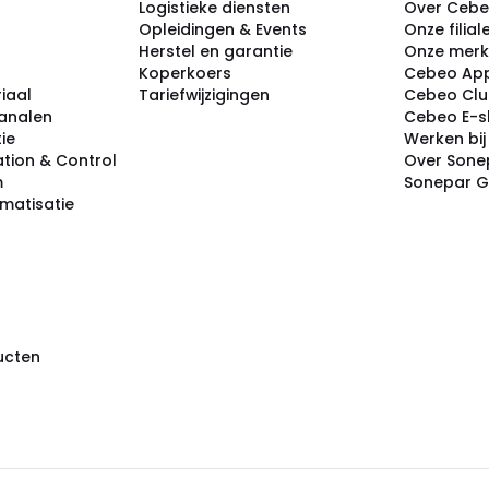
Logistieke diensten
Over Ceb
Opleidingen & Events
Onze filial
Herstel en garantie
Onze mer
Koperkoers
Cebeo Ap
iaal
Tariefwijzigingen
Cebeo Cl
analen
Cebeo E-
tie
Werken bi
tion & Control
Over Sone
m
Sonepar 
omatisatie
ducten