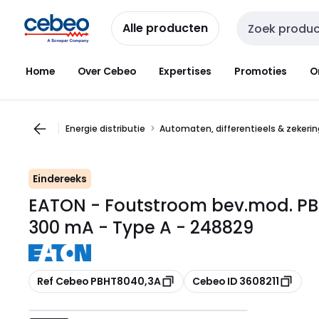
Overslaan
Overslaan
naar
naar
Alle producten
Zoekveld invoer
navigatie
inhoud
Home
Over Cebeo
Expertises
Promoties
O
Energie distributie
Automaten, differentieels & zekeri
Eindereeks
EATON - Foutstroom bev.mod. PBH
300 mA - Type A - 248829
Kopiëren
Kopiëren
Ref Cebeo PBHT8040,3A
Cebeo ID 3608211