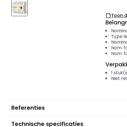
Toon 
Belangr
Nomina
Type l
Nomina
Nom. f
Nom. f
Verpakk
1
stuk(
Niet r
Referenties
Technische specificaties