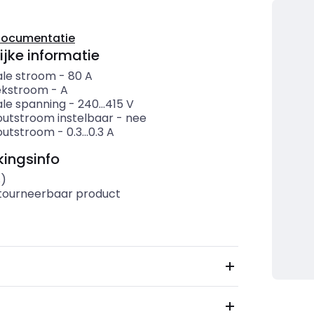
documentatie
ijke informatie
le stroom
-
80
A
ekstroom
-
A
le spanning
-
240...415
V
outstroom instelbaar
-
nee
outstroom
-
0.3...0.3
A
ingsinfo
s)
etourneerbaar product