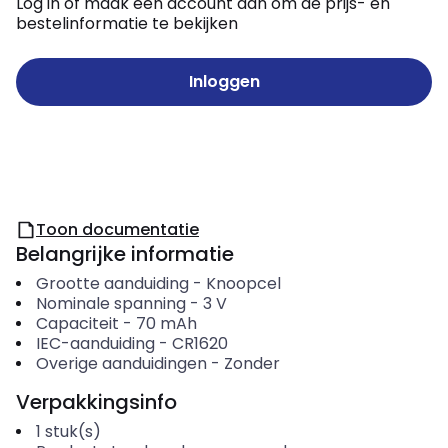
Log in of maak een account aan om de prijs- en
bestelinformatie te bekijken
Inloggen
Toon documentatie
Belangrijke informatie
Grootte aanduiding
-
Knoopcel
Nominale spanning
-
3
V
Capaciteit
-
70
mAh
IEC-aanduiding
-
CR1620
Overige aanduidingen
-
Zonder
Verpakkingsinfo
1
stuk(s)