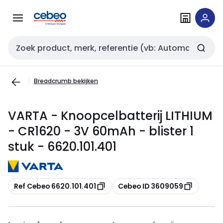
Overslaan
Overslaan
naar
naar
navigatie
inhoud
Zoekveld invoer
Breadcrumb bekijken
VARTA - Knoopcelbatterij LITHIUM
- CR1620 - 3V 60mAh - blister 1
stuk - 6620.101.401
Kopiëren
Kopiëren
Ref Cebeo 6620.101.401
Cebeo ID 3609059