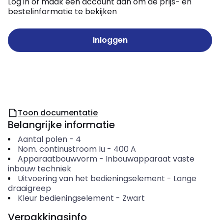
Log in of maak een account aan om de prijs- en
bestelinformatie te bekijken
Inloggen
Toon documentatie
Belangrijke informatie
Aantal polen
-
4
Nom. continustroom Iu
-
400
A
Apparaatbouwvorm
-
Inbouwapparaat vaste
inbouw techniek
Uitvoering van het bedieningselement
-
Lange
draaigreep
Kleur bedieningselement
-
Zwart
Verpakkingsinfo