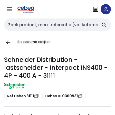
Overslaan
Overslaan
naar
naar
navigatie
inhoud
Zoekveld invoer
Breadcrumb bekijken
Schneider Distribution -
lastscheider - Interpact INS400 -
4P - 400 A - 31111
Kopiëren
Kopiëren
Ref Cebeo 31111
Cebeo ID 0360931