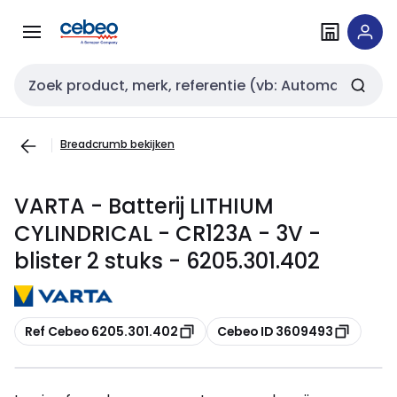
Overslaan
Overslaan
naar
naar
navigatie
inhoud
Zoekveld invoer
Breadcrumb bekijken
VARTA - Batterij LITHIUM
CYLINDRICAL - CR123A - 3V -
blister 2 stuks - 6205.301.402
Kopiëren
Kopiëren
Ref Cebeo 6205.301.402
Cebeo ID 3609493