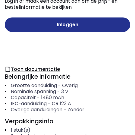
Log in of maak een account aan om de prijs- en
bestelinformatie te bekijken
Inloggen
Toon documentatie
Belangrijke informatie
Grootte aanduiding
-
Overig
Nominale spanning
-
3
V
Capaciteit
-
1480
mAh
IEC-aanduiding
-
CR 123 A
Overige aanduidingen
-
Zonder
Verpakkingsinfo
1
stuk(s)