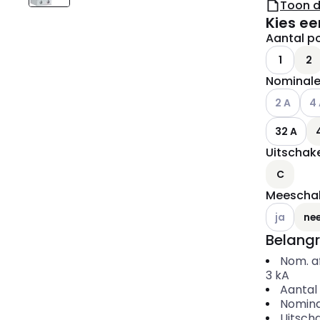
Toon 
Kies ee
Aantal po
1
2
Nominale
Andere var
And
2 A
4
32 A
Uitschake
C
Meeschak
Andere var
ja
ne
Belangr
Nom. a
3
kA
Aantal 
Nomina
Uitscha