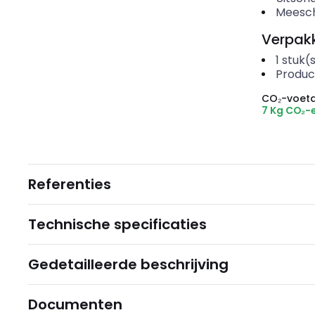
Meesch
Verpakk
1
stuk(
Produc
CO₂-voeta
7 Kg CO₂-
Referenties
Technische specificaties
Gedetailleerde beschrijving
Documenten