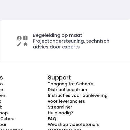
Begeleiding op maat
Projectondersteuning, technisch
advies door experts
s
Support
eo
Toegang tot Cebeo’s
en
Distributiecentrum
ken
Instructies voor aanlevering
p
voor leveranciers
ub
Streamliner
shop
Hulp nodig?
j Cebeo
FAQ
par
Webshop videotutorials