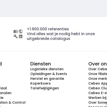
+1.900.000 referenties
Vind alles wat je nodig hebt in onze
uitgebreide catalogus
d
Diensten
Over on
Logistieke diensten
Over Ceb
Opleidingen & Events
Onze filial
Herstel en garantie
Onze mer
Koperkoers
Cebeo Ap
iaal
Tariefwijzigingen
Cebeo Cl
analen
Cebeo E-
tie
Werken bi
tion & Control
Over Sone