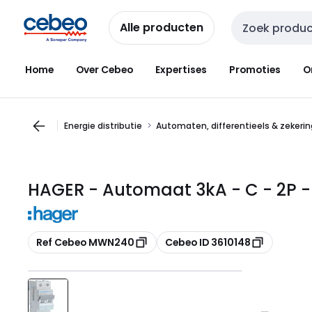
Overslaan
Overslaan
naar
naar
Alle producten
Zoekveld invoer
navigatie
inhoud
Home
Over Cebeo
Expertises
Promoties
O
Energie distributie
Automaten, differentieels & zekeri
HAGER - Automaat 3kA - C - 2P 
Kopiëren
Kopiëren
Ref Cebeo MWN240
Cebeo ID 3610148