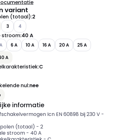
documentatie
n variant
len (totaal)
:
2
Andere varianten (Huidige combinatie niet mogelijk)
3
4
 stroom
:
40 A
ianten (Huidige combinatie niet mogelijk)
ere varianten (Huidige combinatie niet mogelijk)
 A
6 A
10 A
16 A
20 A
25 A
40 A
lkarakteristiek
:
C
elende nul
:
nee
ianten (Huidige combinatie niet mogelijk)
e
ijke informatie
fschakelvermogen Icn EN 60898 bij 230 V
-
polen (totaal)
-
2
le stroom
-
40
A
kelkarakteristiek
-
C