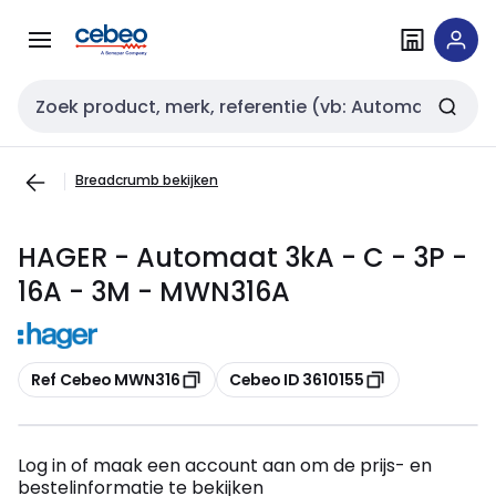
Overslaan
Overslaan
naar
naar
navigatie
inhoud
Zoekveld invoer
Breadcrumb bekijken
HAGER - Automaat 3kA - C - 3P -
16A - 3M - MWN316A
Kopiëren
Kopiëren
Ref Cebeo MWN316
Cebeo ID 3610155
Log in of maak een account aan om de prijs- en
bestelinformatie te bekijken