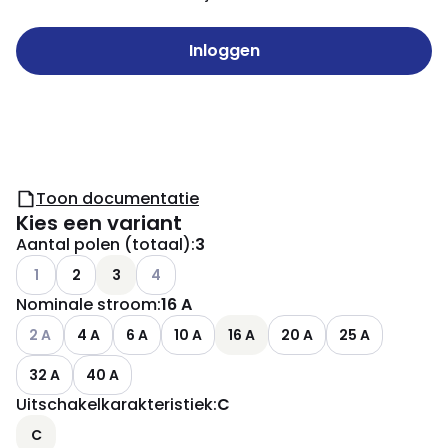
Inloggen
Toon documentatie
Kies een variant
Aantal polen (totaal)
:
3
Andere varianten (Huidige combinatie niet mogelijk)
Andere varianten (Huidige combinatie niet m
1
2
3
4
Nominale stroom
:
16 A
Andere varianten (Huidige combinatie niet mogelijk)
2 A
4 A
6 A
10 A
16 A
20 A
25 A
32 A
40 A
Uitschakelkarakteristiek
:
C
C