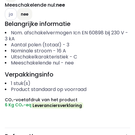
Meeschakelende nul
:
nee
Andere varianten (Huidige combinatie niet mogelijk)
ja
nee
Belangrijke informatie
Nom. afschakelvermogen Icn EN 60898 bij 230 V
-
3
kA
Aantal polen (totaal)
-
3
Nominale stroom
-
16
A
Uitschakelkarakteristiek
-
C
Meeschakelende nul
-
nee
Verpakkingsinfo
1
stuk(s)
Product standaard op voorraad
CO₂-voetafdruk van het product
6 Kg CO₂-eq
Leveranciersverklaring