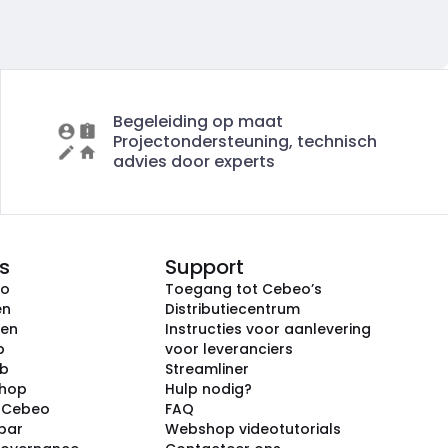
Begeleiding op maat
Projectondersteuning, technisch
advies door experts
s
Support
eo
Toegang tot Cebeo’s
en
Distributiecentrum
ken
Instructies voor aanlevering
p
voor leveranciers
ub
Streamliner
shop
Hulp nodig?
j Cebeo
FAQ
par
Webshop videotutorials