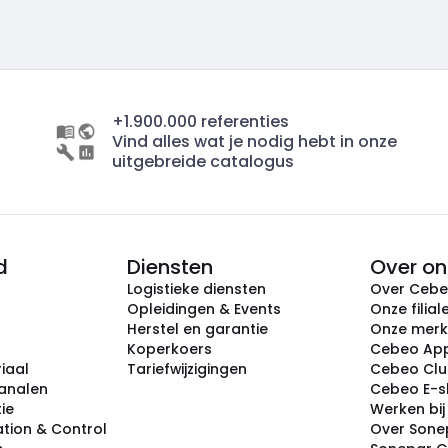
+1.900.000 referenties
Vind alles wat je nodig hebt in onze
uitgebreide catalogus
d
Diensten
Over on
Logistieke diensten
Over Ceb
Opleidingen & Events
Onze filial
Herstel en garantie
Onze mer
Koperkoers
Cebeo Ap
iaal
Tariefwijzigingen
Cebeo Cl
analen
Cebeo E-
tie
Werken bi
tion & Control
Over Sone