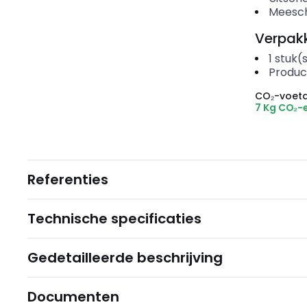
Meesch
Verpakk
1
stuk(
Produc
CO₂-voeta
7 Kg CO₂-
Referenties
Technische specificaties
Gedetailleerde beschrijving
Documenten