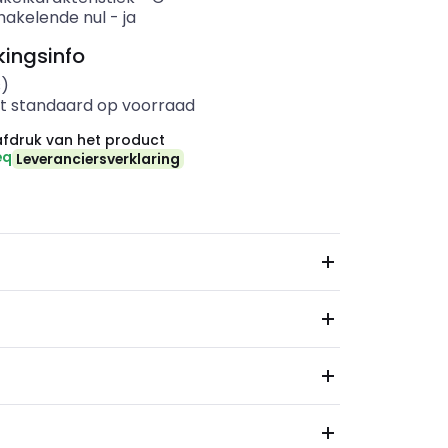
akelende nul
-
ja
ingsinfo
s)
t standaard op voorraad
fdruk van het product
eq
Leveranciersverklaring