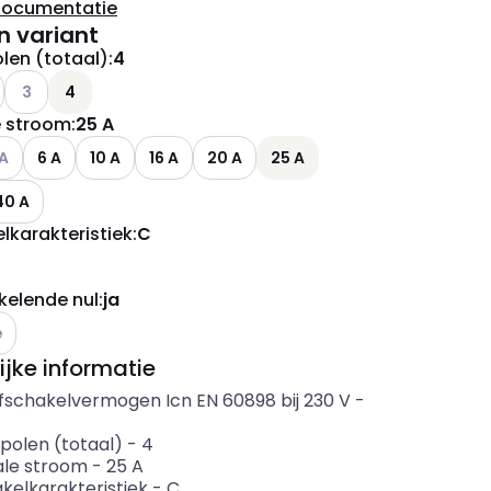
documentatie
n variant
len (totaal)
:
4
ianten (Huidige combinatie niet mogelijk)
e varianten (Huidige combinatie niet mogelijk)
Andere varianten (Huidige combinatie niet mogelijk)
3
4
 stroom
:
25 A
ere varianten (Huidige combinatie niet mogelijk)
 A
6 A
10 A
16 A
20 A
25 A
40 A
lkarakteristiek
:
C
elende nul
:
ja
e varianten (Huidige combinatie niet mogelijk)
e
ijke informatie
fschakelvermogen Icn EN 60898 bij 230 V
-
polen (totaal)
-
4
le stroom
-
25
A
kelkarakteristiek
-
C