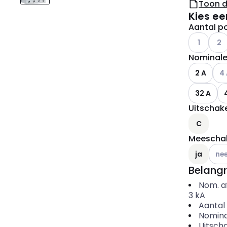
Toon 
Kies ee
Aantal po
Andere var
Ander
1
2
Nominale
And
2 A
4
32 A
Uitschake
C
Meeschak
Ander
ja
ne
Belangr
Nom. a
3
kA
Aantal 
Nomina
Uitscha