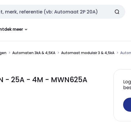
ntdek meer
ngen
Automaten 3kA & 4,5KA
Automaat modulair 3 & 4,5kA
Autom
N - 25A - 4M - MWN625A
Log
bes