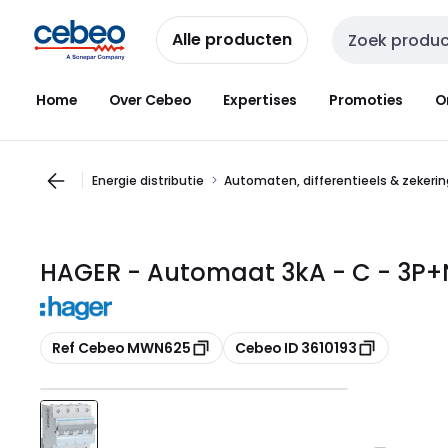
Overslaan
Overslaan
naar
naar
Alle producten
Zoekveld invoer
navigatie
inhoud
Home
Over Cebeo
Expertises
Promoties
O
Energie distributie
Automaten, differentieels & zekeri
HAGER - Automaat 3kA - C - 3P+
Kopiëren
Kopiëren
Ref Cebeo MWN625
Cebeo ID 3610193