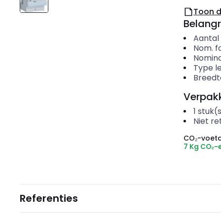
Toon 
Belangr
Aantal
Nom. f
Nomina
Type l
Breedt
Verpakk
1
stuk(
Niet r
CO₂-voeta
7 Kg CO₂-
Referenties