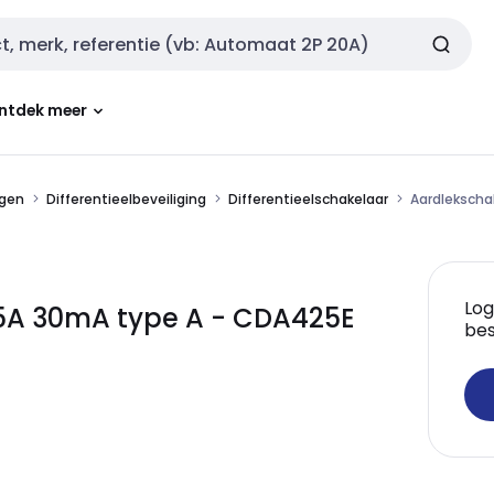
ntdek meer
ngen
Differentieelbeveiliging
Differentieelschakelaar
Aardlekscha
Log
5A 30mA type A - CDA425E
bes