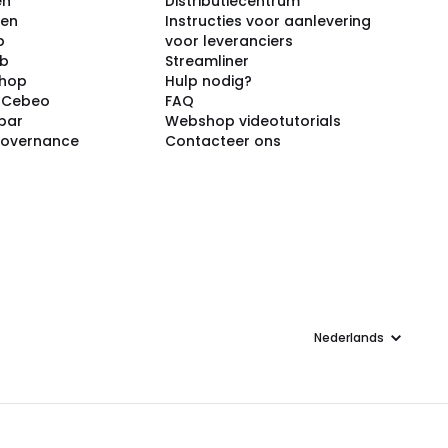
en
Distributiecentrum
ken
Instructies voor aanlevering
p
voor leveranciers
ub
Streamliner
shop
Hulp nodig?
j Cebeo
FAQ
par
Webshop videotutorials
Governance
Contacteer ons
Taal