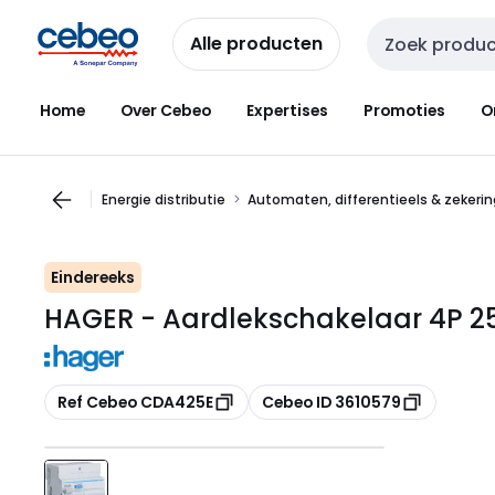
Overslaan
Overslaan
naar
naar
Alle producten
Zoekveld invoer
navigatie
inhoud
Home
Over Cebeo
Expertises
Promoties
O
Energie distributie
Automaten, differentieels & zekeri
Eindereeks
HAGER - Aardlekschakelaar 4P 2
Kopiëren
Kopiëren
Ref Cebeo CDA425E
Cebeo ID 3610579