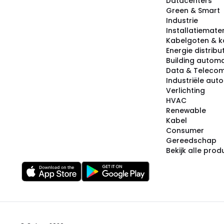
Datacenters
Green & Smart
Industrie
Installatiemater
Kabelgoten & k
Energie distribu
Building automa
Data & Teleco
Industriële aut
Verlichting
HVAC
Renewable
Kabel
Consumer
Gereedschap
Bekijk alle pro