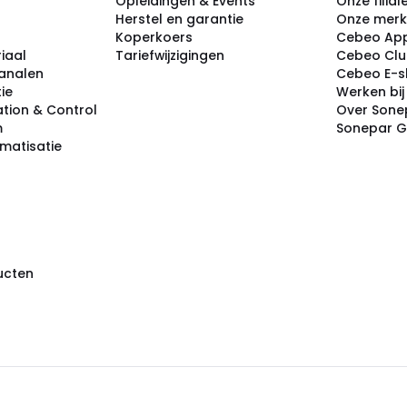
Opleidingen & Events
Onze filial
Herstel en garantie
Onze mer
Koperkoers
Cebeo Ap
iaal
Tariefwijzigingen
Cebeo Cl
analen
Cebeo E-
tie
Werken bi
tion & Control
Over Sone
m
Sonepar 
omatisatie
ducten