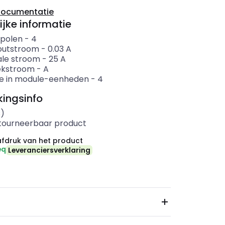
documentatie
ijke informatie
 polen
-
4
outstroom
-
0.03
A
le stroom
-
25
A
ekstroom
-
A
e in module-eenheden
-
4
ingsinfo
s)
etourneerbaar product
fdruk van het product
eq
Leveranciersverklaring