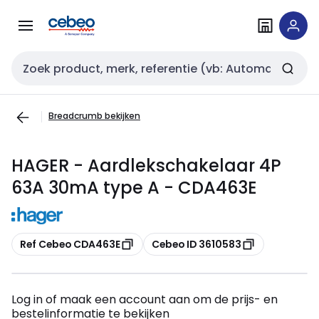
Overslaan
Overslaan
naar
naar
navigatie
inhoud
Zoekveld invoer
Breadcrumb bekijken
HAGER - Aardlekschakelaar 4P
63A 30mA type A - CDA463E
Kopiëren
Kopiëren
Ref Cebeo CDA463E
Cebeo ID 3610583
Log in of maak een account aan om de prijs- en
bestelinformatie te bekijken