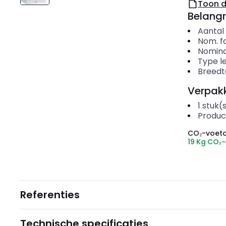
Toon 
Belangr
Aantal
Nom. f
Nomina
Type l
Breedt
Verpakk
1
stuk(
Produc
CO₂-voeta
19 Kg CO₂
Referenties
Technische specificaties