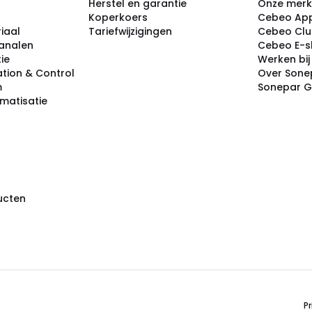
Herstel en garantie
Onze mer
Koperkoers
Cebeo Ap
iaal
Tariefwijzigingen
Cebeo Cl
analen
Cebeo E-
tie
Werken bi
tion & Control
Over Sone
m
Sonepar 
omatisatie
ducten
Pr