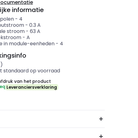
documentatie
ijke informatie
 polen
-
4
outstroom
-
0.3
A
le stroom
-
63
A
ekstroom
-
A
e in module-eenheden
-
4
ingsinfo
s)
t standaard op voorraad
fdruk van het product
-eq
Leveranciersverklaring