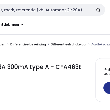
ntdek meer
ngen
Differentieelbeveiliging
Differentieelschakelaar
Aardlekscha
3A 300mA type A - CFA463E
Log
bes