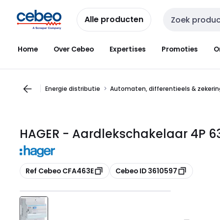
Overslaan
Overslaan
naar
naar
Alle producten
Zoekveld invoer
navigatie
inhoud
Home
Over Cebeo
Expertises
Promoties
O
Energie distributie
Automaten, differentieels & zekeri
HAGER - Aardlekschakelaar 4P 6
Kopiëren
Kopiëren
Ref Cebeo CFA463E
Cebeo ID 3610597