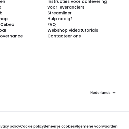
ken
Instructies voor aanlevering
p
voor leveranciers
ub
Streamliner
shop
Hulp nodig?
j Cebeo
FAQ
par
Webshop videotutorials
Governance
Contacteer ons
Taal
ivacy policy
Cookie policy
Beheer je cookies
Algemene voorwaarden