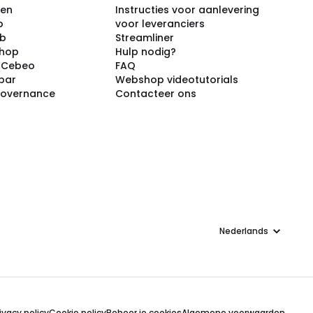
ken
Instructies voor aanlevering
p
voor leveranciers
ub
Streamliner
shop
Hulp nodig?
j Cebeo
FAQ
par
Webshop videotutorials
Governance
Contacteer ons
Taal
ivacy policy
Cookie policy
Beheer je cookies
Algemene voorwaarden