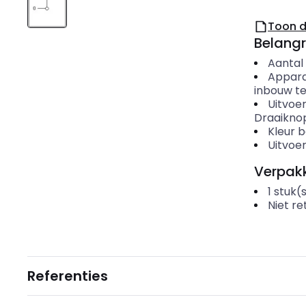
Toon 
Belangr
Aantal
Appar
inbouw t
Uitvoe
Draaikno
Kleur 
Uitvoer
Verpakk
1
stuk(
Niet r
Referenties