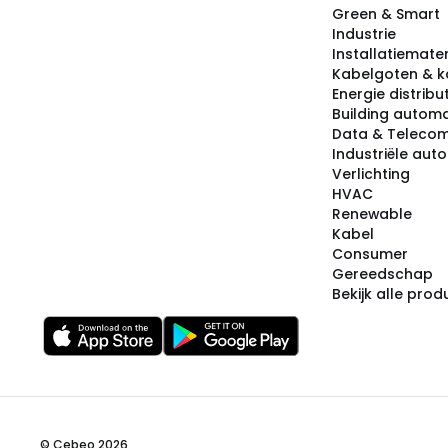
Green & Smart
Industrie
Installatiemater
Kabelgoten & k
Energie distribu
Building automa
Data & Teleco
Industriële aut
Verlichting
HVAC
Renewable
Kabel
Consumer
Gereedschap
Bekijk alle pro
© Cebeo 2026