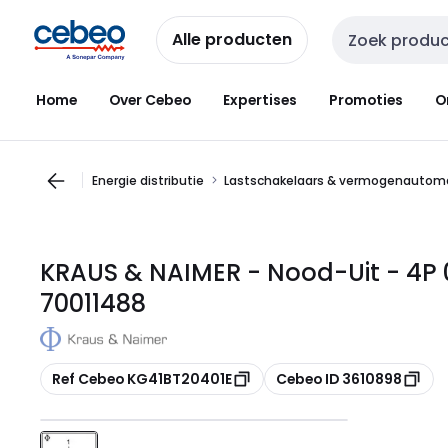
Overslaan
Overslaan
naar
naar
Alle producten
Zoekveld invoer
navigatie
inhoud
Home
Over Cebeo
Expertises
Promoties
O
Energie distributie
Lastschakelaars & vermogenautom
KRAUS & NAIMER - Nood-Uit - 4P 0-
70011488
Kopiëren
Kopiëren
Ref Cebeo KG41BT20401E
Cebeo ID 3610898