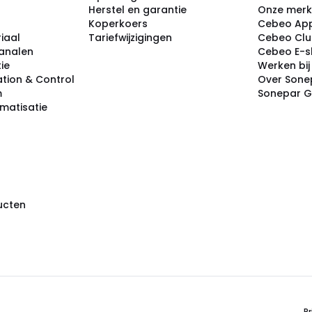
Herstel en garantie
Onze mer
Koperkoers
Cebeo Ap
iaal
Tariefwijzigingen
Cebeo Cl
analen
Cebeo E-
tie
Werken bi
tion & Control
Over Sone
m
Sonepar 
omatisatie
ducten
Pr