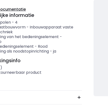
documentatie
ijke informatie
 polen
-
4
aatbouwvorm
-
Inbouwapparaat vaste
echniek
ring van het bedieningselement
-
p
bedieningselement
-
Rood
ing als noodstopinrichting
-
ja
ingsinfo
s)
etourneerbaar product