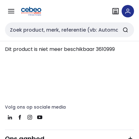
Overslaan
Overslaan
naar
naar
navigatie
inhoud
Zoekveld invoer
Dit product is niet meer beschikbaar
3610999
Volg ons op sociale media
Ons aanbod