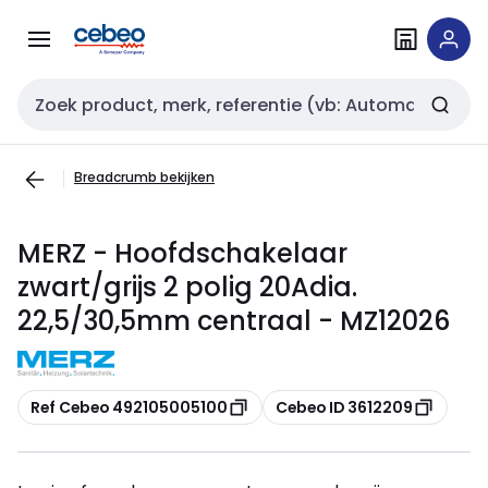
Overslaan
Overslaan
naar
naar
navigatie
inhoud
Zoekveld invoer
Breadcrumb bekijken
MERZ - Hoofdschakelaar
zwart/grijs 2 polig 20Adia.
22,5/30,5mm centraal - MZ12026
Kopiëren
Kopiëren
Ref Cebeo 492105005100
Cebeo ID 3612209