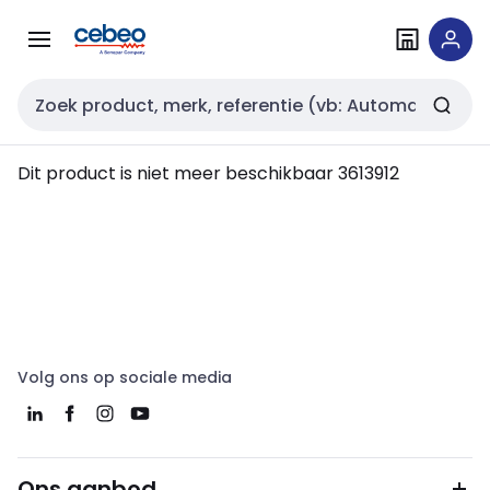
Overslaan
Overslaan
naar
naar
navigatie
inhoud
Zoekveld invoer
Dit product is niet meer beschikbaar
3613912
Volg ons op sociale media
Ons aanbod