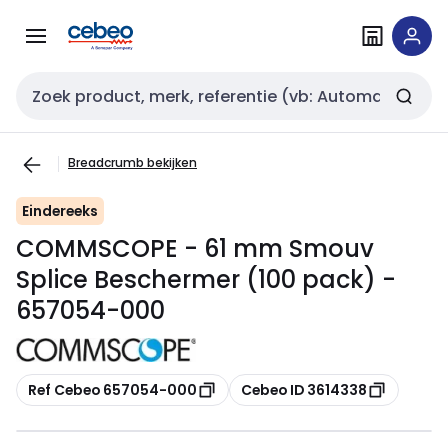
Overslaan
Overslaan
naar
naar
navigatie
inhoud
Zoekveld invoer
Breadcrumb bekijken
Eindereeks
COMMSCOPE - 61 mm Smouv
Splice Beschermer (100 pack) -
657054-000
Kopiëren
Kopiëren
Ref Cebeo 657054-000
Cebeo ID 3614338