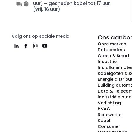
uur) – gesneden kabel tot 17 uur
(vrij. 16 uur)
Volg ons op sociale media
Ons aanbo
Onze merken
Datacenters
Green & Smart
Industrie
Installatiemater
Kabelgoten & k
Energie distribu
Building automa
Data & Teleco
Industriële aut
Verlichting
HVAC
Renewable
Kabel
Consumer