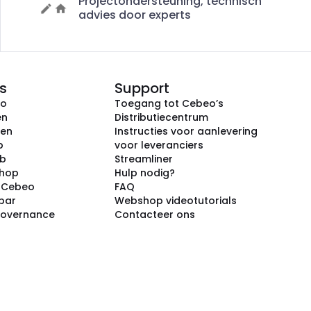
Projectondersteuning, technisch
advies door experts
s
Support
eo
Toegang tot Cebeo’s
en
Distributiecentrum
ken
Instructies voor aanlevering
p
voor leveranciers
ub
Streamliner
shop
Hulp nodig?
j Cebeo
FAQ
par
Webshop videotutorials
Governance
Contacteer ons