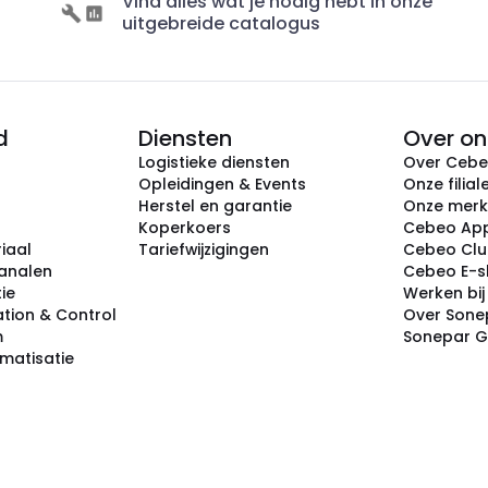
Vind alles wat je nodig hebt in onze
uitgebreide catalogus
d
Diensten
Over on
Logistieke diensten
Over Ceb
Opleidingen & Events
Onze filial
Herstel en garantie
Onze mer
Koperkoers
Cebeo Ap
iaal
Tariefwijzigingen
Cebeo Cl
analen
Cebeo E-
tie
Werken bi
tion & Control
Over Sone
m
Sonepar 
omatisatie