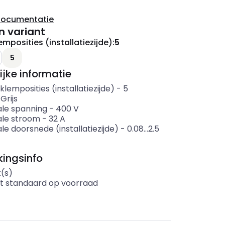
documentatie
n variant
emposities (installatiezijde)
:
5
5
ijke informatie
klemposities (installatiezijde)
-
5
-
Grijs
le spanning
-
400
V
le stroom
-
32
A
e doorsnede (installatiezijde)
-
0.08...2.5
ingsinfo
k(s)
t standaard op voorraad