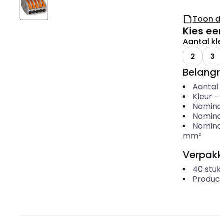
Toon 
Kies ee
Aantal kl
2
3
Belangr
Aantal 
Kleur
Nomina
Nomina
Nominal
mm²
Verpakk
40
stu
Produc