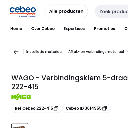
Overslaan
Overslaan
naar
naar
Alle producten
Zoekveld invoer
navigatie
inhoud
Home
Over Cebeo
Expertises
Promoties
O
Installatie materiaal
Aftak- en verbindingsmateriaal
WAGO - Verbindingsklem 5-draads
222-415
Kopiëren
Kopiëren
Ref Cebeo 222-415
Cebeo ID 3614955