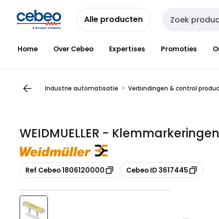
Overslaan
Overslaan
naar
naar
Alle producten
Zoekveld invoer
navigatie
inhoud
Home
Over Cebeo
Expertises
Promoties
O
Industrie automatisatie
Verbindingen & control produ
WEIDMUELLER - Klemmarkeringen 
Kopiëren
Kopiëren
Ref Cebeo 1806120000
Cebeo ID 3617445