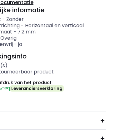
documentatie
ijke informatie
k
-
Zonder
richting
-
Horizontaal en verticaal
rmaat
-
7.2
mm
-
Overig
envrij
-
ja
ingsinfo
(s)
etourneerbaar product
fdruk van het product
O₂-eq
Leveranciersverklaring