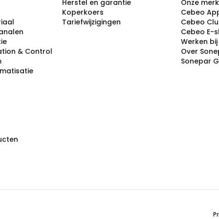
Herstel en garantie
Onze mer
Koperkoers
Cebeo Ap
iaal
Tariefwijzigingen
Cebeo Cl
analen
Cebeo E-
tie
Werken bi
tion & Control
Over Sone
m
Sonepar 
omatisatie
ducten
Pr