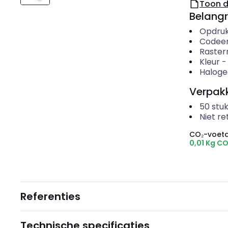
Toon 
Belangr
Opdru
Codeer
Raste
Kleur
Haloge
Verpakk
50
stuk
Niet r
CO₂-voeta
0,01 Kg C
Referenties
Technische specificaties