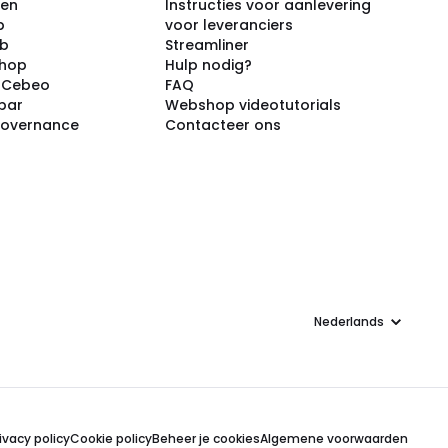
ken
Instructies voor aanlevering
p
voor leveranciers
ub
Streamliner
shop
Hulp nodig?
j Cebeo
FAQ
par
Webshop videotutorials
Governance
Contacteer ons
Taal
ivacy policy
Cookie policy
Beheer je cookies
Algemene voorwaarden