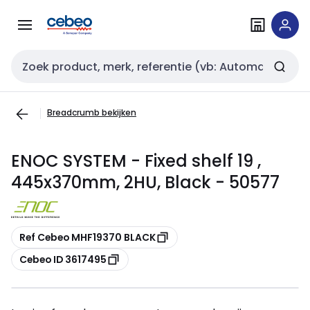
Overslaan
Overslaan
naar
naar
navigatie
inhoud
Zoekveld invoer
Breadcrumb bekijken
ENOC SYSTEM - Fixed shelf 19 ,
445x370mm, 2HU, Black - 50577
Kopiëren
Ref Cebeo MHF19370 BLACK
Kopiëren
Cebeo ID 3617495