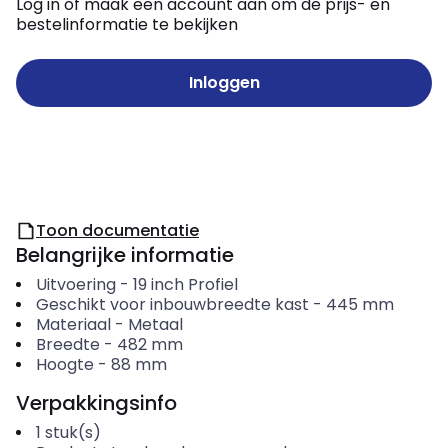
Log in of maak een account aan om de prijs- en
bestelinformatie te bekijken
Inloggen
Toon documentatie
Belangrijke informatie
Uitvoering
-
19 inch Profiel
Geschikt voor inbouwbreedte kast
-
445
mm
Materiaal
-
Metaal
Breedte
-
482
mm
Hoogte
-
88
mm
Verpakkingsinfo
1
stuk(s)