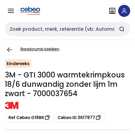
Overslaan
Overslaan
naar
naar
navigatie
inhoud
Zoekveld invoer
Breadcrumb bekijken
Eindereeks
3M - GTI 3000 warmtekrimpkous
18/6 dunwandig zonder lijm 1m
zwart - 7000037654
Kopiëren
Kopiëren
Ref Cebeo G18BK
Cebeo ID 3617877