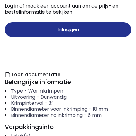
Log in of maak een account aan om de prijs- en
bestelinformatie te bekijken
Inloggen
Toon documentatie
Belangrijke informatie
Type
-
Warmkrimpen
Uitvoering
-
Dunwandig
Krimpinterval
-
3:1
Binnendiameter voor inkrimping
-
18
mm
Binnendiameter na inkrimping
-
6
mm
Verpakkingsinfo
1
stuk(s)