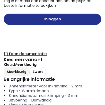
Log in of maak een account aan om de prijs- en
bestelinformatie te bekijken
Inloggen
Toon documentatie
Kies een variant
Kleur
:
Meerkleurig
Meerkleurig
Zwart
Belangrijke informatie
Binnendiameter voor inkrimping
-
9
mm
Type
-
Warmkrimpen
Binnendiameter na inkrimping
-
3
mm
Uitvoering
-
Dunwandig
Kleur
-
Meerkleurig