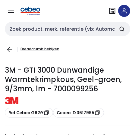
Overslaan
Overslaan
naar
naar
navigatie
inhoud
Zoekveld invoer
Breadcrumb bekijken
3M - GTI 3000 Dunwandige
Warmtekrimpkous, Geel-groen,
9/3mm, 1m - 7000099256
Kopiëren
Kopiëren
Ref Cebeo G9GY
Cebeo ID 3617995