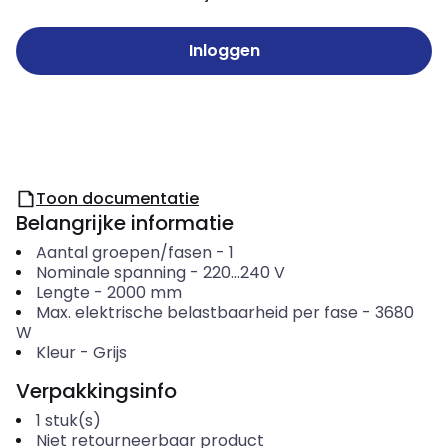
Inloggen
Toon documentatie
Belangrijke informatie
Aantal groepen/fasen
-
1
Nominale spanning
-
220...240
V
Lengte
-
2000
mm
Max. elektrische belastbaarheid per fase
-
3680
W
Kleur
-
Grijs
Verpakkingsinfo
1
stuk(s)
Niet retourneerbaar product