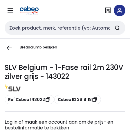
Overslaan
Overslaan
naar
naar
navigatie
inhoud
Zoekveld invoer
Breadcrumb bekijken
SLV Belgium - 1-Fase rail 2m 230V
zilver grijs - 143022
Kopiëren
Kopiëren
Ref Cebeo 143022
Cebeo ID 3618118
Log in of maak een account aan om de prijs- en
bestelinformatie te bekijken