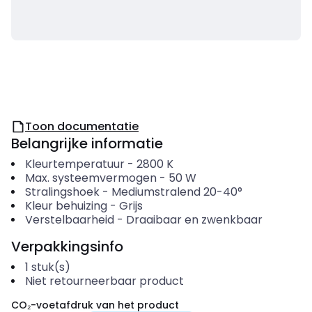
Toon documentatie
Belangrijke informatie
Kleurtemperatuur
-
2800
K
Max. systeemvermogen
-
50
W
Stralingshoek
-
Mediumstralend 20-40°
Kleur behuizing
-
Grijs
Verstelbaarheid
-
Draaibaar en zwenkbaar
Verpakkingsinfo
1
stuk(s)
Niet retourneerbaar product
CO₂-voetafdruk van het product