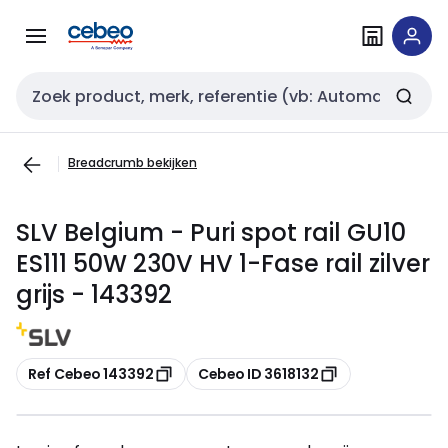
Overslaan
Overslaan
naar
naar
navigatie
inhoud
Zoekveld invoer
Breadcrumb bekijken
SLV Belgium - Puri spot rail GU10
ES111 50W 230V HV 1-Fase rail zilver
grijs - 143392
Kopiëren
Kopiëren
Ref Cebeo 143392
Cebeo ID 3618132