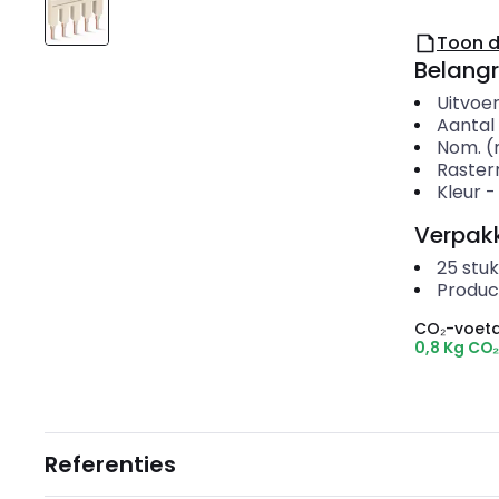
Toon 
Belangr
Uitvoer
Aantal
Nom. (
Raste
Kleur
Verpakk
25
stuk
Produc
CO₂-voeta
0,8 Kg CO
Referenties