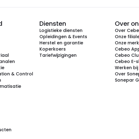
d
Diensten
Over on
Logistieke diensten
Over Ceb
Opleidingen & Events
Onze filial
Herstel en garantie
Onze mer
Koperkoers
Cebeo Ap
iaal
Tariefwijzigingen
Cebeo Cl
analen
Cebeo E-
tie
Werken bi
tion & Control
Over Sone
m
Sonepar 
omatisatie
ducten