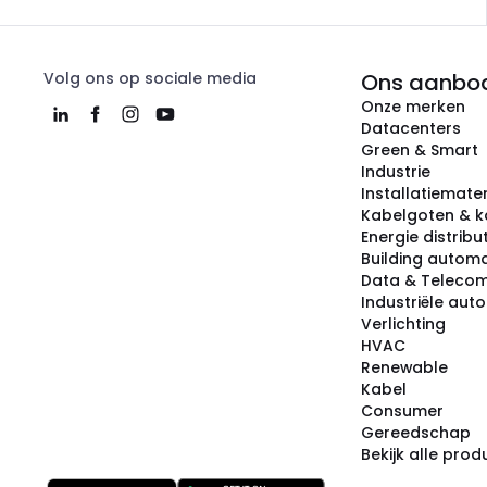
Volg ons op sociale media
Ons aanbo
Onze merken
Datacenters
Green & Smart
Industrie
Installatiemater
Kabelgoten & k
Energie distribu
Building automa
Data & Teleco
Industriële aut
Verlichting
HVAC
Renewable
Kabel
Consumer
Gereedschap
Bekijk alle pro