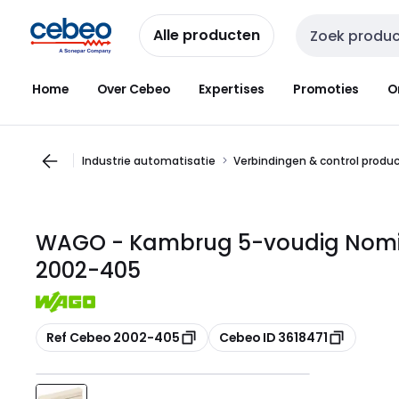
Overslaan
Overslaan
naar
naar
Alle producten
Zoekveld invoer
navigatie
inhoud
Home
Over Cebeo
Expertises
Promoties
O
Industrie automatisatie
Verbindingen & control produ
WAGO - Kambrug 5-voudig Nomina
2002-405
Kopiëren
Kopiëren
Ref Cebeo 2002-405
Cebeo ID 3618471