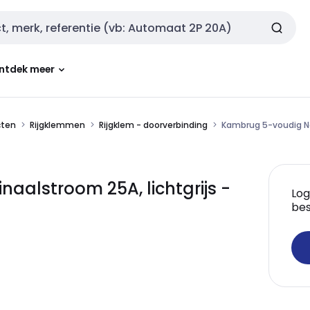
ntdek meer
cten
Rijgklemmen
Rijgklem - doorverbinding
Kambrug 5-voudig No
alstroom 25A, lichtgrijs -
Log
bes