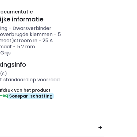
documentatie
ijke informatie
ing
-
Dwarsverbinder
 overbrugde klemmen
-
5
meet)stroom In
-
25
A
rmaat
-
5.2
mm
-
Grijs
ingsinfo
(s)
t standaard op voorraad
fdruk van het product
₂-eq
Sonepar-schatting