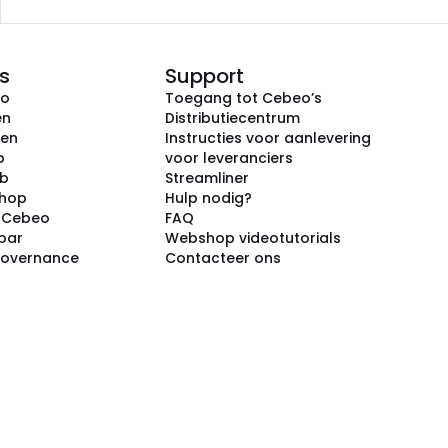
s
Support
eo
Toegang tot Cebeo’s
en
Distributiecentrum
ken
Instructies voor aanlevering
p
voor leveranciers
ub
Streamliner
shop
Hulp nodig?
j Cebeo
FAQ
par
Webshop videotutorials
Governance
Contacteer ons