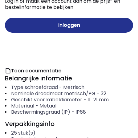
Log in of maak een account aan om de prijs- en
bestelinformatie te bekijken
Inloggen
Toon documentatie
Belangrijke informatie
Type schroefdraad
-
Metrisch
Nominale draadmaat metrisch/PG
-
32
Geschikt voor kabeldiameter
-
11...21
mm
Materiaal
-
Metaal
Beschermingsgraad (IP)
-
IP68
Verpakkingsinfo
25
stuk(s)