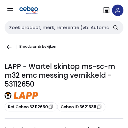
Overslaan
Overslaan
naar
naar
navigatie
inhoud
Zoekveld invoer
Breadcrumb bekijken
LAPP - Wartel skintop ms-sc-m
m32 emc messing vernikkeld -
53112650
Kopiëren
Kopiëren
Ref Cebeo 53112650
Cebeo ID 3621588