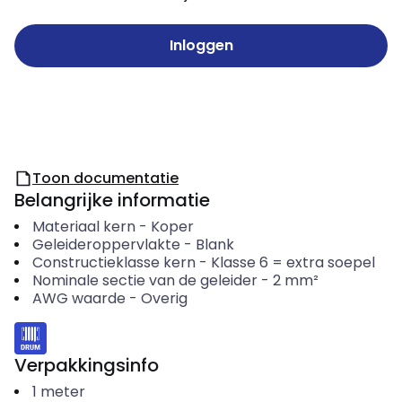
Inloggen
Toon documentatie
Belangrijke informatie
Materiaal kern
-
Koper
Geleideroppervlakte
-
Blank
Constructieklasse kern
-
Klasse 6 = extra soepel
Nominale sectie van de geleider
-
2
mm²
AWG waarde
-
Overig
Verpakkingsinfo
1
meter