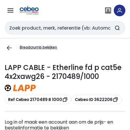
Overslaan
Overslaan
naar
naar
navigatie
inhoud
Zoekveld invoer
Breadcrumb bekijken
LAPP CABLE - Etherline fd p cat5e
4x2xawg26 - 2170489/1000
Kopiëren
Kopiëren
Ref Cebeo 2170489 B 1000
Cebeo ID 3622206
Log in of maak een account aan om de prijs- en
bestelinformatie te bekijken