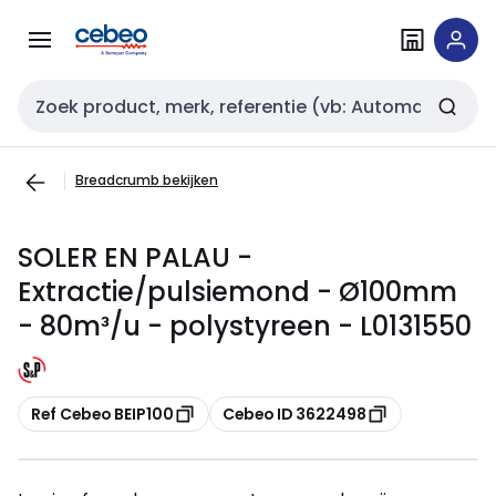
Overslaan
Overslaan
naar
naar
navigatie
inhoud
Zoekveld invoer
Breadcrumb bekijken
SOLER EN PALAU -
Extractie/pulsiemond - Ø100mm
- 80m³/u - polystyreen - L0131550
Kopiëren
Kopiëren
Ref Cebeo BEIP100
Cebeo ID 3622498