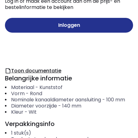
Log in of maak een account aan om de prijs- en
bestelinformatie te bekijken
Inloggen
Toon documentatie
Belangrijke informatie
Materiaal
-
Kunststof
Vorm
-
Rond
Nominale kanaaldiameter aansluiting
-
100
mm
Diameter voorzijde
-
140
mm
Kleur
-
Wit
Verpakkingsinfo
1
stuk(s)