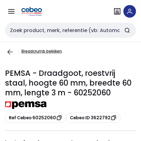
Overslaan
Overslaan
naar
naar
navigatie
inhoud
Zoekveld invoer
Breadcrumb bekijken
PEMSA - Draadgoot, roestvrij
staal, hoogte 60 mm, breedte 60
mm, lengte 3 m - 60252060
Kopiëren
Kopiëren
Ref Cebeo 60252060
Cebeo ID 3622792