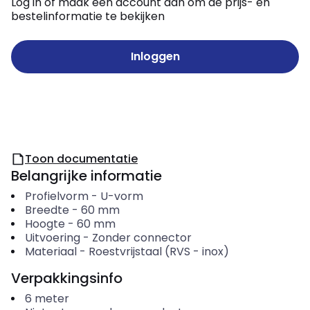
Log in of maak een account aan om de prijs- en
bestelinformatie te bekijken
Inloggen
Toon documentatie
Belangrijke informatie
Profielvorm
-
U-vorm
Breedte
-
60
mm
Hoogte
-
60
mm
Uitvoering
-
Zonder connector
Materiaal
-
Roestvrijstaal (RVS - inox)
Verpakkingsinfo
6
meter