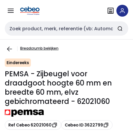
Overslaan
Overslaan
naar
naar
navigatie
inhoud
Zoekveld invoer
Breadcrumb bekijken
Eindereeks
PEMSA - Zijbeugel voor
draadgoot hoogte 60 mm en
breedte 60 mm, elvz
gebichromateerd - 62021060
Kopiëren
Kopiëren
Ref Cebeo 62021060
Cebeo ID 3622799