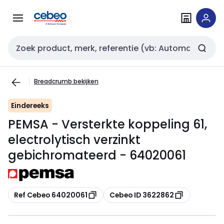
Overslaan
Overslaan
naar
naar
navigatie
inhoud
Zoekveld invoer
Breadcrumb bekijken
Eindereeks
PEMSA - Versterkte koppeling 61,
electrolytisch verzinkt
gebichromateerd - 64020061
Kopiëren
Kopiëren
Ref Cebeo 64020061
Cebeo ID 3622862